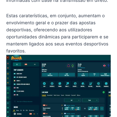
informadas com base na transmissão em direto.
Estas caraterísticas, em conjunto, aumentam o
envolvimento geral e o prazer das apostas
desportivas, oferecendo aos utilizadores
oportunidades dinâmicas para participarem e se
manterem ligados aos seus eventos desportivos
favoritos.