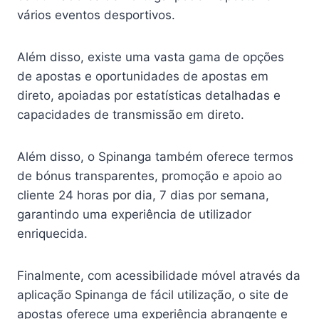
vários eventos desportivos.
Além disso, existe uma vasta gama de opções
de apostas e oportunidades de apostas em
direto, apoiadas por estatísticas detalhadas e
capacidades de transmissão em direto.
Além disso, o Spinanga também oferece termos
de bónus transparentes, promoção e apoio ao
cliente 24 horas por dia, 7 dias por semana,
garantindo uma experiência de utilizador
enriquecida.
Finalmente, com acessibilidade móvel através da
aplicação Spinanga de fácil utilização, o site de
apostas oferece uma experiência abrangente e