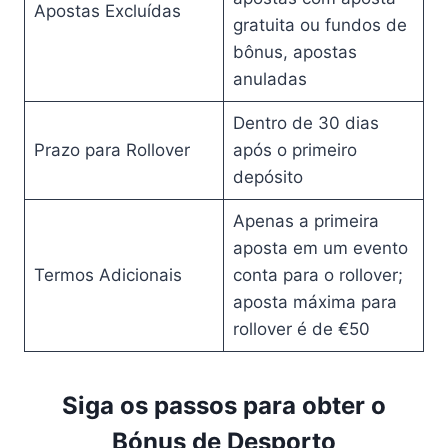
Apostas Excluídas
gratuita ou fundos de
bônus, apostas
anuladas
Dentro de 30 dias
Prazo para Rollover
após o primeiro
depósito
Apenas a primeira
aposta em um evento
Termos Adicionais
conta para o rollover;
aposta máxima para
rollover é de €50
Siga os passos para obter o
Bónus de Desporto