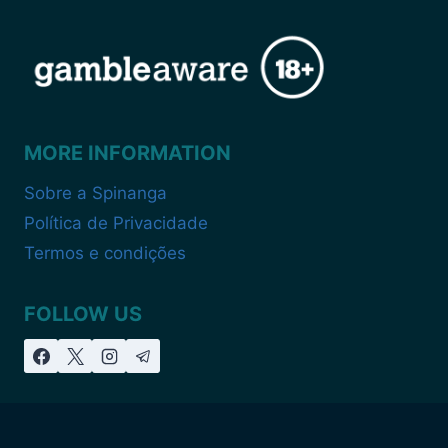
MORE INFORMATION
Sobre a Spinanga
Política de Privacidade
Termos e condições
FOLLOW US