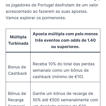
os jogadores de Portugal desfrutam de um valor
acrescentado ao fazerem as suas apostas.
Vamos explorar os pormenores:
Aposta múltipla com pelo menos
Múltipla
três eventos com odds de 1.40
Turbinada
ou superiores.
Receba 10% do total das perdas
Bonus de
semanais como um bônus de
Cashback
cashback (mínimo de €10).
Bônus de
Ganhe um bônus de recarga de
Recarga
50% até €500 semanalmente com