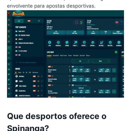
envolvente para apostas desportivas.
Que desportos oferece o
Spinanga?