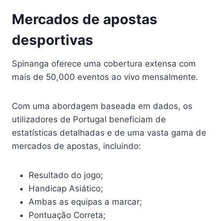
Mercados de apostas
desportivas
Spinanga oferece uma cobertura extensa com
mais de 50,000 eventos ao vivo mensalmente.
Com uma abordagem baseada em dados, os
utilizadores de Portugal beneficiam de
estatísticas detalhadas e de uma vasta gama de
mercados de apostas, incluindo:
Resultado do jogo;
Handicap Asiático;
Ambas as equipas a marcar;
Pontuação Correta;