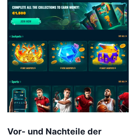
Vor- und Nachteile der