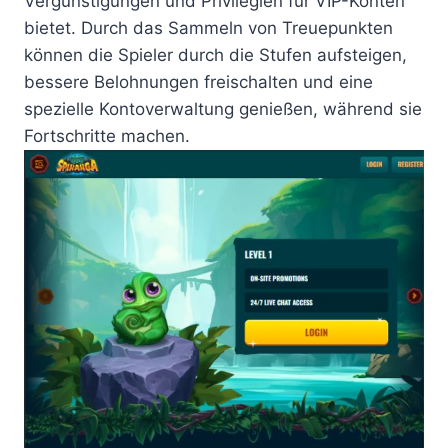
Vergünstigungen und Privilegien für VIP-Konten
bietet. Durch das Sammeln von Treuepunkten
können die Spieler durch die Stufen aufsteigen,
bessere Belohnungen freischalten und eine
spezielle Kontoverwaltung genießen, während sie
Fortschritte machen.