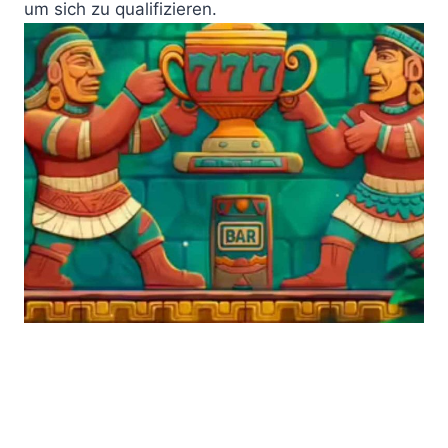
um sich zu qualifizieren.