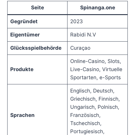
Seite
Spinanga.one
Gegründet
2023
Eigentümer
Rabidi N.V
Glücksspielbehörde
Curaçao
Online-Casino, Slots,
Produkte
Live-Casino, Virtuelle
Sportarten, e-Sports
Englisch, Deutsch,
Griechisch, Finnisch,
Ungarisch, Polnisch,
Sprachen
Französisch,
Tschechisch,
Portugiesisch,