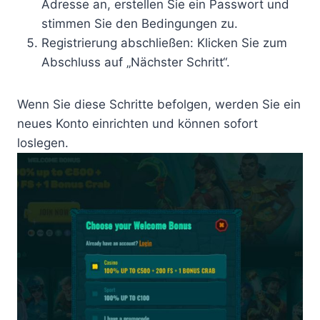
Adresse an, erstellen Sie ein Passwort und
stimmen Sie den Bedingungen zu.
Registrierung abschließen: Klicken Sie zum
Abschluss auf „Nächster Schritt“.
Wenn Sie diese Schritte befolgen, werden Sie ein
neues Konto einrichten und können sofort
loslegen.