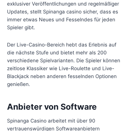
exklusiver Veröffentlichungen und regelmäßiger
Updates, stellt Spinanga casino sicher, dass es
immer etwas Neues und Fesselndes für jeden
Spieler gibt.
Der Live-Casino-Bereich hebt das Erlebnis auf
die nächste Stufe und bietet mehr als 200
verschiedene Spielvarianten. Die Spieler können
zeitlose Klassiker wie Live-Roulette und Live-
Blackjack neben anderen fesselnden Optionen
genießen.
Anbieter von Software
Spinanga Casino arbeitet mit über 90
vertrauenswürdigen Softwareanbietern