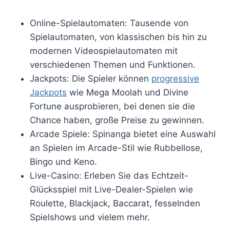
Online-Spielautomaten: Tausende von
Spielautomaten, von klassischen bis hin zu
modernen Videospielautomaten mit
verschiedenen Themen und Funktionen.
Jackpots: Die Spieler können
progressive
Jackpots
wie Mega Moolah und Divine
Fortune ausprobieren, bei denen sie die
Chance haben, große Preise zu gewinnen.
Arcade Spiele: Spinanga bietet eine Auswahl
an Spielen im Arcade-Stil wie Rubbellose,
Bingo und Keno.
Live-Casino: Erleben Sie das Echtzeit-
Glücksspiel mit Live-Dealer-Spielen wie
Roulette, Blackjack, Baccarat, fesselnden
Spielshows und vielem mehr.