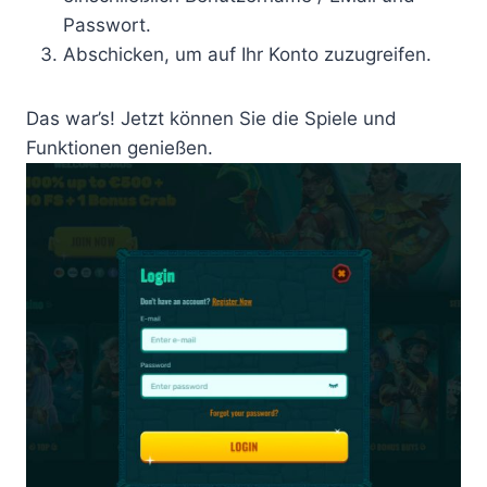
Passwort.
Abschicken, um auf Ihr Konto zuzugreifen.
Das war’s! Jetzt können Sie die Spiele und
Funktionen genießen.