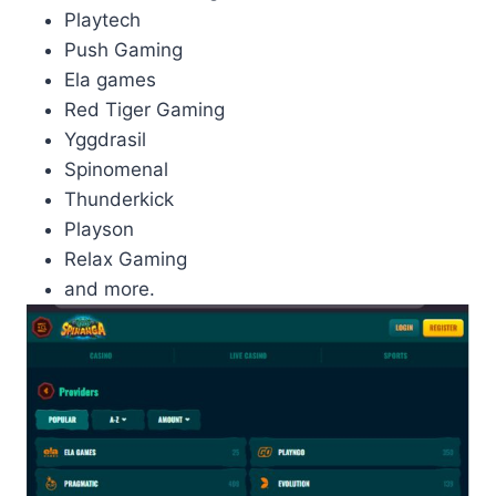
Playtech
Push Gaming
Ela games
Red Tiger Gaming
Yggdrasil
Spinomenal
Thunderkick
Playson
Relax Gaming
and more.