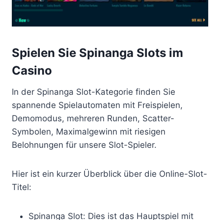
Spielen Sie Spinanga Slots im
Casino
In der Spinanga Slot-Kategorie finden Sie
spannende Spielautomaten mit Freispielen,
Demomodus, mehreren Runden, Scatter-
Symbolen, Maximalgewinn mit riesigen
Belohnungen für unsere Slot-Spieler.
Hier ist ein kurzer Überblick über die Online-Slot-
Titel:
Spinanga Slot: Dies ist das Hauptspiel mit