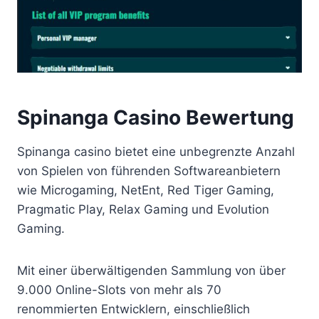
Spinanga Casino Bewertung
Spinanga casino bietet eine unbegrenzte Anzahl
von Spielen von führenden Softwareanbietern
wie Microgaming, NetEnt, Red Tiger Gaming,
Pragmatic Play, Relax Gaming und Evolution
Gaming.
Mit einer überwältigenden Sammlung von über
9.000 Online-Slots von mehr als 70
renommierten Entwicklern, einschließlich