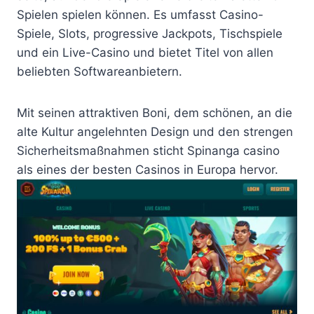
Spielen spielen können. Es umfasst Casino-
Spiele, Slots, progressive Jackpots, Tischspiele
und ein Live-Casino und bietet Titel von allen
beliebten Softwareanbietern.
Mit seinen attraktiven Boni, dem schönen, an die
alte Kultur angelehnten Design und den strengen
Sicherheitsmaßnahmen sticht Spinanga casino
als eines der besten Casinos in Europa hervor.