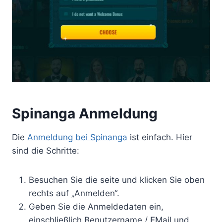
Spinanga Anmeldung
Die
Anmeldung bei Spinanga
ist einfach. Hier
sind die Schritte:
Besuchen Sie die seite und klicken Sie oben
rechts auf „Anmelden“.
Geben Sie die Anmeldedaten ein,
einschließlich Benutzername / EMail und