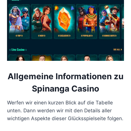
Allgemeine Informationen zu
Spinanga Casino
Werfen wir einen kurzen Blick auf die Tabelle
unten. Dann werden wir mit den Details aller
wichtigen Aspekte dieser Glücksspielseite folgen.