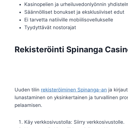
Kasinopelien ja urheiluvedonlyönnin yhdiste
Säännölliset bonukset ja eksklusiiviset edut
Ei tarvetta natiiville mobiilisovellukselle
Tyydyttävät nostorajat
Rekisteröinti Spinanga Casin
Uuden tilin
rekisteröiminen Spinanga-an
ja kirja
lunastaminen on yksinkertainen ja turvallinen pro
pelaamisen.
Käy verkkosivustolla: Siirry verkkosivustolle.