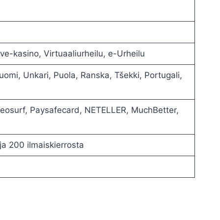
ive-kasino, Virtuaaliurheilu, e-Urheilu
uomi, Unkari, Puola, Ranska, Tšekki, Portugali,
 Neosurf, Paysafecard, NETELLER, MuchBetter,
ja 200 ilmaiskierrosta