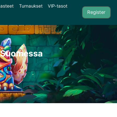
asteet
Turnaukset
VIP-tasot
Register
i Suomessa