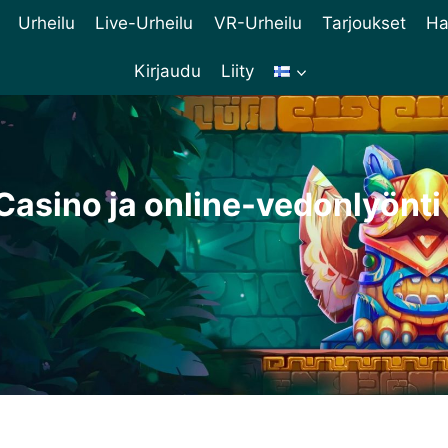
Urheilu
Live-Urheilu
VR-Urheilu
Tarjoukset
Ha
Kirjaudu
Liity
Casino ja online-vedonlyönt