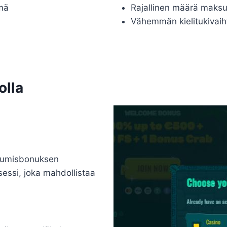
lmä
Rajallinen määrä maksuta
Vähemmän kielitukivaih
olla
utumisbonuksen
sessi, joka mahdollistaa