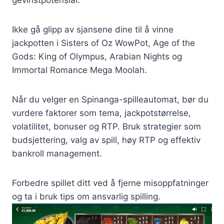
gevinstpotensial.
Ikke gå glipp av sjansene dine til å vinne
jackpotten i Sisters of Oz WowPot, Age of the
Gods: King of Olympus, Arabian Nights og
Immortal Romance Mega Moolah.
Når du velger en Spinanga-spilleautomat, bør du
vurdere faktorer som tema, jackpotstørrelse,
volatilitet, bonuser og RTP. Bruk strategier som
budsjettering, valg av spill, høy RTP og effektiv
bankroll management.
Forbedre spillet ditt ved å fjerne misoppfatninger
og ta i bruk tips om ansvarlig spilling.