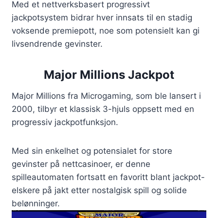
Med et nettverksbasert progressivt
Spi
jackpotsystem bidrar hver innsats til en stadig
spi
voksende premiepott, noe som potensielt kan gi
sja
livsendrende gevinster.
Major Millions Jackpot
S
Major Millions fra Microgaming, som ble lansert i
2000, tilbyr et klassisk 3-hjuls oppsett med en
Si
progressiv jackpotfunksjon.
i 
for
Med sin enkelhet og potensialet for store
gevinster på nettcasinoer, er denne
De
spilleautomaten fortsatt en favoritt blant jackpot-
spi
elskere på jakt etter nostalgisk spill og solide
nor
belønninger.
un