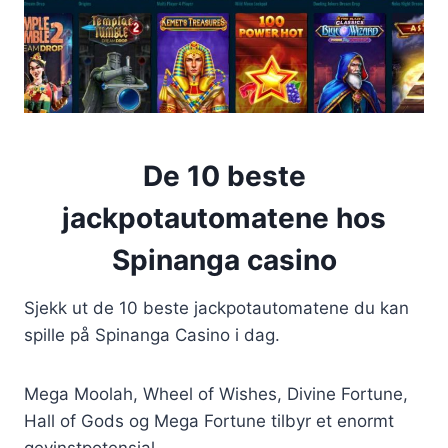
De 10 beste
jackpotautomatene hos
Spinanga сasino
Sjekk ut de 10 beste jackpotautomatene du kan
spille på Spinanga Casino i dag.
Mega Moolah, Wheel of Wishes, Divine Fortune,
Hall of Gods og Mega Fortune tilbyr et enormt