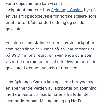
For å oppsummere kan vi si at
jackpotautomatene hos
Spinanga Casino
byr på
en variert spillopplevelse for norske spillere som
er ute etter både underholdning og solide
gevinster.
En interessant statistikk: den største jackpotten
som noensinne er vunnet på spilleautomater er
på 39,7 millioner euro, en svimlende sum som
viser det enorme potensialet for livsforandrende
gevinster i denne dynamiske bransjen.
Hos Spinanga Casino kan spillerne fordype seg i
en spennende verden av jackpotter og spenning
med de beste spilleautomatene fra ledende
leverandører som Microgaming og NetEnt.