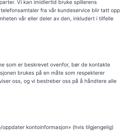
arter. Vi kan imidlertid bruke spillerens
elefonsamtaler fra vår kundeservice blir tatt opp
mheten vår eller deler av den, inkludert i tilfelle
lene som er beskrevet ovenfor, bør de kontakte
formasjonen brukes på en måte som respekterer
e viser oss, og vi bestreber oss på å håndtere alle
/oppdater kontoinformasjon» (hvis tilgjengelig)