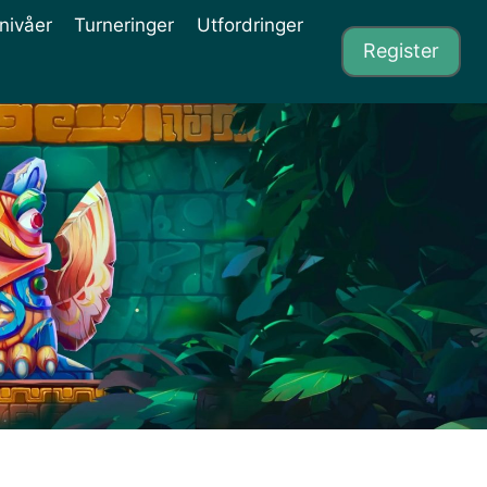
nivåer
Turneringer
Utfordringer
Register