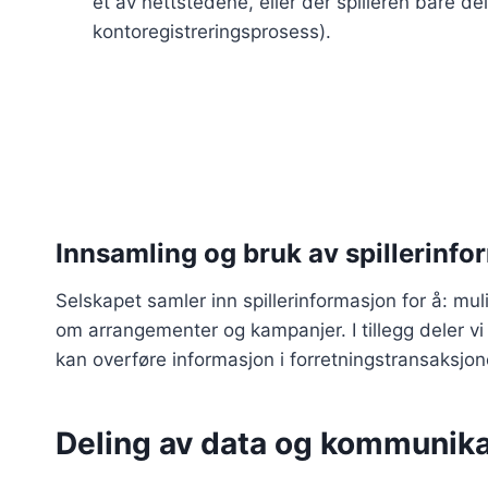
et av nettstedene, eller der spilleren bare del
kontoregistreringsprosess).
Innsamling og bruk av spillerinfo
Selskapet samler inn spillerinformasjon for å: muli
om arrangementer og kampanjer. I tillegg deler vi
kan overføre informasjon i forretningstransaksjo
Deling av data og kommunik