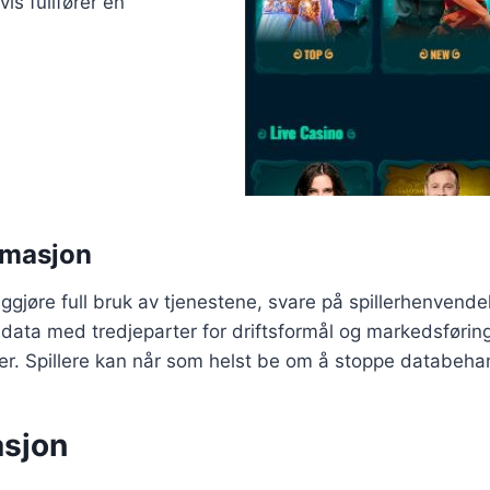
vis fullfører en
rmasjon
ggjøre full bruk av tjenestene, svare på spillerhenvendel
 data med tredjeparter for driftsformål og markedsførin
ner. Spillere kan når som helst be om å stoppe databeha
asjon