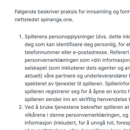
Følgende beskriver praksis for innsamling og form
nettstedet spinanga.one.
Spillerens personopplysninger (dvs. dette ink
deg som kan identifisere deg personlig, for 
telefonnummer eller e-postadresse. Referert 
personvernerklæringen som «din informasjon»)
selskapet (som inkluderer dets agenter og an
aktuelt) våre partnere og underleverandører f
spekteret av tjenester til spilleren. Spillerin
spilleren registrerer seg for å åpne en konto 
spilleren sender inn en skriftlig henvendelse t
Ved å bruke tjenestene bekrefter spilleren at
vilkårene i denne personvernerklæringen, og a
informasjon (inkludert, for å unngå tvil, fore