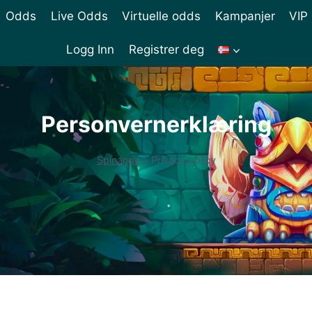
Odds
Live Odds
Virtuelle odds
Kampanjer
VIP 
Logg Inn
Registrer deg
Personvernerklæring
Spinanga
»
Privacy policy