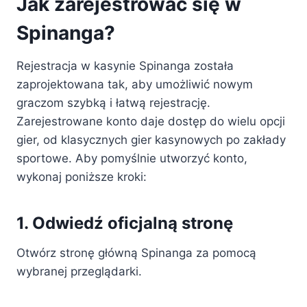
Jak zarejestrować się w
Spinanga?
Rejestracja w kasynie Spinanga została
zaprojektowana tak, aby umożliwić nowym
graczom szybką i łatwą rejestrację.
Zarejestrowane konto daje dostęp do wielu opcji
gier, od klasycznych gier kasynowych po zakłady
sportowe. Aby pomyślnie utworzyć konto,
wykonaj poniższe kroki:
1. Odwiedź oficjalną stronę
Otwórz stronę główną Spinanga za pomocą
wybranej przeglądarki.