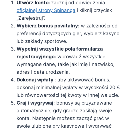
Utwórz konto:
zacznij od odwiedzenia
oficjalnej strony Spinanga
i kliknij przycisk
„Zarejestruj”.
Wybierz bonus powitalny:
w zależności od
preferencji dotyczących gier, wybierz kasyno
lub zakłady sportowe.
Wypełnij wszystkie pola formularza
rejestracyjnego:
wprowadź wszystkie
wymagane dane, takie jak imię i nazwisko,
adres i data urodzenia.
Dokonaj wpłaty
: aby aktywować bonus,
dokonaj minimalnej wpłaty w wysokości 20 €
lub równowartości tej kwoty w innej walucie.
Graj i wygrywaj
: bonusy są przyznawane
automatycznie, gdy gracze zasilają swoje
konta. Następnie możesz zacząć grać w
swoje ulubione gry kasynowe i wygrywać