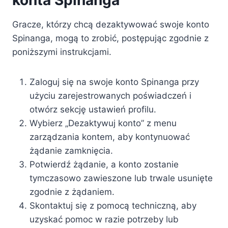
konta Spinanga
Gracze, którzy chcą dezaktywować swoje konto
Spinanga, mogą to zrobić, postępując zgodnie z
poniższymi instrukcjami.
Zaloguj się na swoje konto Spinanga przy
użyciu zarejestrowanych poświadczeń i
otwórz sekcję ustawień profilu.
Wybierz „Dezaktywuj konto” z menu
zarządzania kontem, aby kontynuować
żądanie zamknięcia.
Potwierdź żądanie, a konto zostanie
tymczasowo zawieszone lub trwale usunięte
zgodnie z żądaniem.
Skontaktuj się z pomocą techniczną, aby
uzyskać pomoc w razie potrzeby lub