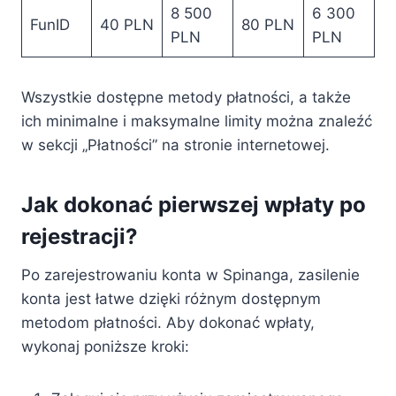
8 500
6 300
FunID
40 PLN
80 PLN
PLN
PLN
Wszystkie dostępne metody płatności, a także
ich minimalne i maksymalne limity można znaleźć
w sekcji „Płatności” na stronie internetowej.
Jak dokonać pierwszej wpłaty po
rejestracji?
Po zarejestrowaniu konta w Spinanga, zasilenie
konta jest łatwe dzięki różnym dostępnym
metodom płatności. Aby dokonać wpłaty,
wykonaj poniższe kroki: