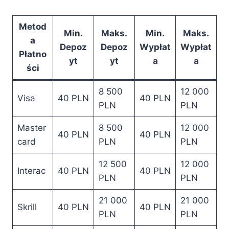
Metod
Min.
Maks.
Min.
Maks.
a
Depoz
Depoz
Wypłat
Wypłat
Płatno
yt
yt
a
a
ści
8 500
12 000
Visa
40 PLN
40 PLN
PLN
PLN
Master
8 500
12 000
40 PLN
40 PLN
card
PLN
PLN
12 500
12 000
Interac
40 PLN
40 PLN
PLN
PLN
21 000
21 000
Skrill
40 PLN
40 PLN
PLN
PLN