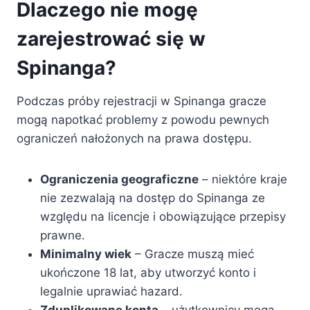
Dlaczego nie mogę
zarejestrować się w
Spinanga?
Podczas próby rejestracji w Spinanga gracze
mogą napotkać problemy z powodu pewnych
ograniczeń nałożonych na prawa dostępu.
Ograniczenia geograficzne
– niektóre kraje
nie zezwalają na dostęp do Spinanga ze
względu na licencje i obowiązujące przepisy
prawne.
Minimalny wiek
– Gracze muszą mieć
ukończone 18 lat, aby utworzyć konto i
legalnie uprawiać hazard.