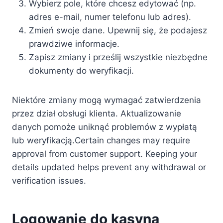
Wybierz pole, które chcesz edytować (np.
adres e-mail, numer telefonu lub adres).
Zmień swoje dane. Upewnij się, że podajesz
prawdziwe informacje.
Zapisz zmiany i prześlij wszystkie niezbędne
dokumenty do weryfikacji.
Niektóre zmiany mogą wymagać zatwierdzenia
przez dział obsługi klienta. Aktualizowanie
danych pomoże uniknąć problemów z wypłatą
lub weryfikacją.Certain changes may require
approval from customer support. Keeping your
details updated helps prevent any withdrawal or
verification issues.
Logowanie do kasyna