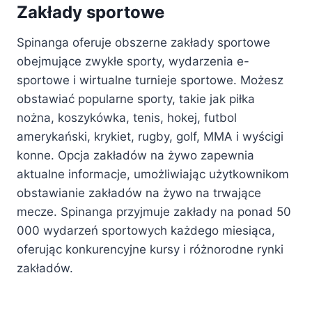
Zakłady sportowe
Spinanga oferuje obszerne zakłady sportowe
obejmujące zwykłe sporty, wydarzenia e-
sportowe i wirtualne turnieje sportowe. Możesz
obstawiać popularne sporty, takie jak piłka
nożna, koszykówka, tenis, hokej, futbol
amerykański, krykiet, rugby, golf, MMA i wyścigi
konne. Opcja zakładów na żywo zapewnia
aktualne informacje, umożliwiając użytkownikom
obstawianie zakładów na żywo na trwające
mecze. Spinanga przyjmuje zakłady na ponad 50
000 wydarzeń sportowych każdego miesiąca,
oferując konkurencyjne kursy i różnorodne rynki
zakładów.