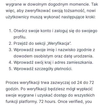
wygrane w dowolnym dogodnym momencie. Tak
więc, aby zweryfikować swoją tożsamość, nowi
użytkownicy muszą wykonać następujące kroki:
Otwórz swoje konto i zaloguj się do swojego
profilu.
Przejdź do sekcji „Weryfikacja”.
Wprowadź swoje imię i nazwisko zgodnie z
dowodem osobistym oraz datę urodzenia.
Wprowadź swój kraj i adres zamieszkania.
Wprowadź szczegóły płatności.
Proces weryfikacji trwa zazwyczaj od 24 do 72
godzin. Po weryfikacji będziesz mógł wypłacić
swoje wygrane i uzyskać dostęp do wszystkich
funkcji platformy. 72 hours. Once verified, you