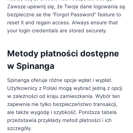
Zawsze upewnij się, że Twoje dane logowania są
bezpieczne.se the “Forgot Password” feature to
reset it and regain access. Always ensure that
your login credentials are stored securely.
Metody płatności dostępne
w Spinanga
Spinanga oferuje różne opcje wpłat i wypłat.
Użytkownicy z Polski mogą wybrać jedną z opcji
w zależności od kraju zamieszkania. Wybór ten
zapewnia nie tylko bezpieczeństwo transakcji,
ale także wygodę i szybkość. Poniższa tabela
przedstawia przykłady metod płatności i ich
szczegóły.