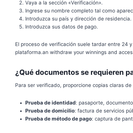
Vaya a la sección «Verificación».
Ingrese su nombre completo tal como aparec
Introduzca su país y dirección de residencia.
Introduzca sus datos de pago.
El proceso de verificación suele tardar entre 24 
plataforma.an withdraw your winnings and access 
¿Qué documentos se requieren par
Para ser verificado, proporcione copias claras d
Prueba de identidad
: pasaporte, documento 
Prueba de domicilio
: factura de servicios p
Prueba de método de pago
: captura de pan