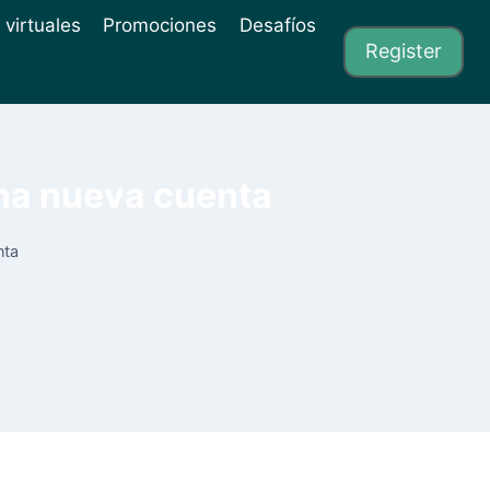
virtuales
Promociones
Desafíos
Register
una nueva cuenta
nta