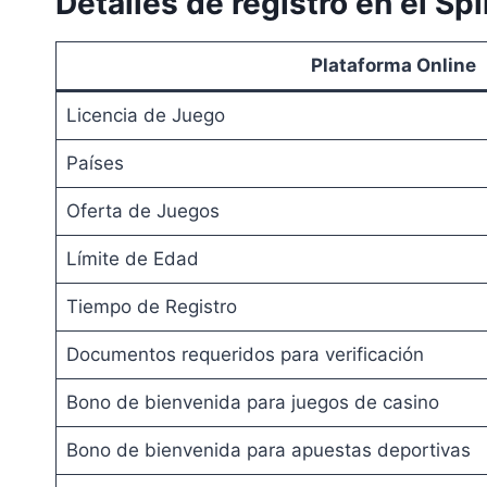
Detalles de registro en el Sp
Plataforma Online
Licencia de Juego
Países
Oferta de Juegos
Límite de Edad
Tiempo de Registro
Documentos requeridos para verificación
Bono de bienvenida para juegos de casino
Bono de bienvenida para apuestas deportivas