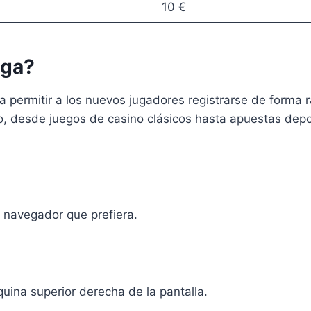
10 €
nga?
a permitir a los nuevos jugadores registrarse de forma r
, desde juegos de casino clásicos hasta apuestas depo
l navegador que prefiera.
quina superior derecha de la pantalla.