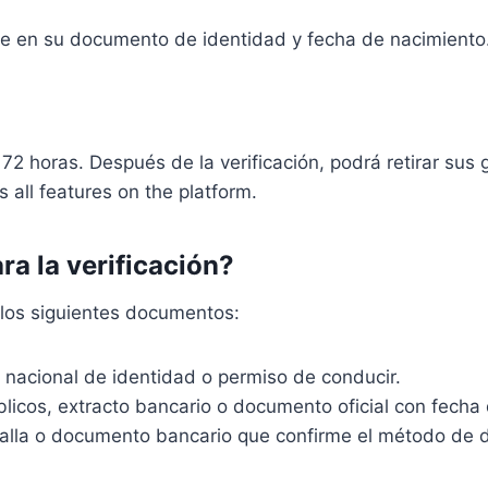
e en su documento de identidad y fecha de nacimiento
y 72 horas. Después de la verificación, podrá retirar sus
all features on the platform.
a la verificación?
e los siguientes documentos:
nacional de identidad o permiso de conducir.
úblicos, extracto bancario o documento oficial con fecha
talla o documento bancario que confirme el método de de