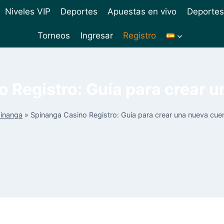
Niveles VIP
Deportes
Apuestas en vivo
Deportes 
Torneos
Ingresar
Registro
 Registro: Guía para crear 
inanga
»
Spinanga Casino Registro: Guía para crear una nueva cue