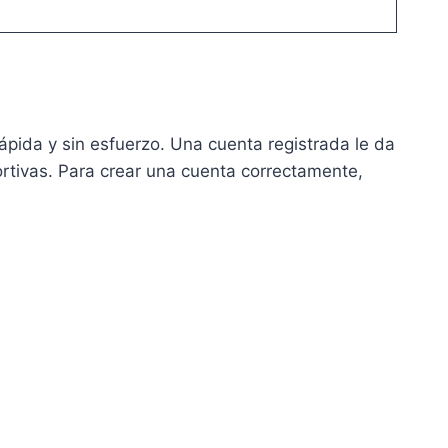
ápida y sin esfuerzo. Una cuenta registrada le da
rtivas. Para crear una cuenta correctamente,