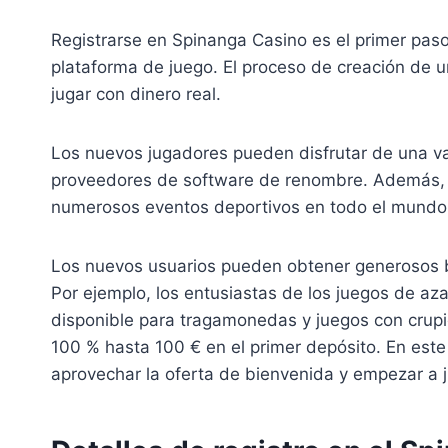
Registrarse en Spinanga Casino es el primer pas
plataforma de juego. El proceso de creación de u
jugar con dinero real.
Los nuevos jugadores pueden disfrutar de una va
proveedores de software de renombre. Además, S
numerosos eventos deportivos en todo el mundo
Los nuevos usuarios pueden obtener generosos bo
Por ejemplo, los entusiastas de los juegos de az
disponible para tragamonedas y juegos con crupi
100 % hasta 100 € en el primer depósito. En este
aprovechar la oferta de bienvenida y empezar a j