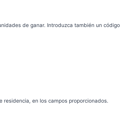
tunidades de ganar. Introduzca también un código
e residencia, en los campos proporcionados.