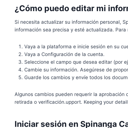
¿Cómo puedo editar mi info
Si necesita actualizar su información personal, S
información sea precisa y esté actualizada. Para 
Vaya a la plataforma e inicie sesión en su cu
Vaya a Configuración de la cuenta.
Seleccione el campo que desea editar (por ej
Cambie su información. Asegúrese de proporc
Guarde los cambios y envíe todos los docume
Algunos cambios pueden requerir la aprobación de
retirada o verificación.upport. Keeping your detai
Iniciar sesión en Spinanga C