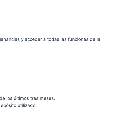
.
 ganancias y acceder a todas las funciones de la
 de los últimos tres meses.
pósito utilizado.