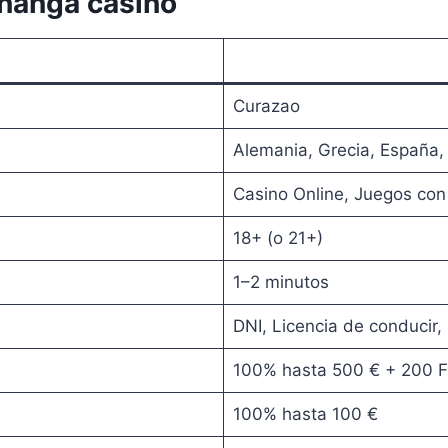
inanga casino
Curazao
Alemania, Grecia, España, 
Casino Online, Juegos con
18+ (o 21+)
1–2 minutos
DNI, Licencia de conducir,
100% hasta 500 € + 200 F
100% hasta 100 €