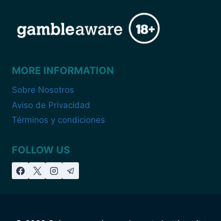
MORE INFORMATION
Sobre Nosotros
Aviso de Privacidad
Términos y condiciones
FOLLOW US