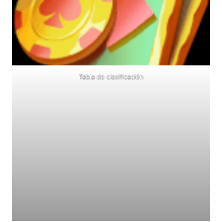
Tabla de clasificación