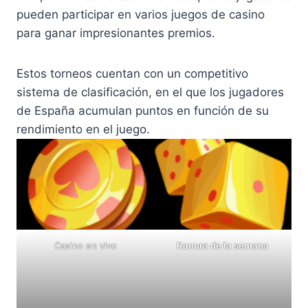
pueden participar en varios juegos de casino
para ganar impresionantes premios.
Estos torneos cuentan con un competitivo
sistema de clasificación, en el que los jugadores
de España acumulan puntos en función de su
rendimiento en el juego.
Casino en vivo
Ranura de la semana