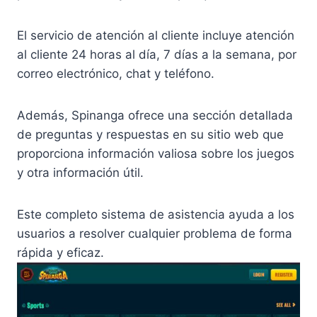
El servicio de atención al cliente incluye atención
al cliente 24 horas al día, 7 días a la semana, por
correo electrónico, chat y teléfono.
Además, Spinanga ofrece una sección detallada
de preguntas y respuestas en su sitio web que
proporciona información valiosa sobre los juegos
y otra información útil.
Este completo sistema de asistencia ayuda a los
usuarios a resolver cualquier problema de forma
rápida y eficaz.