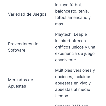
Incluye fútbol,
baloncesto, tenis,
Variedad de Juegos
fútbol americano y
más.
Playtech, Leap e
Inspired ofrecen
Proveedores de
gráficos únicos y una
Software
experiencia de juego
envolvente.
Múltiples versiones y
opciones, incluidas
Mercados de
apuestas en vivo y
Apuestas
apuestas al medio
tiempo.