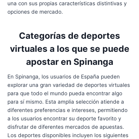
una con sus propias características distintivas y
opciones de mercado.
Categorías de deportes
virtuales a los que se puede
apostar en Spinanga
En Spinanga, los usuarios de España pueden
explorar una gran variedad de deportes virtuales
para que todo el mundo pueda encontrar algo
para sí mismo. Esta amplia selección atiende a
diferentes preferencias e intereses, permitiendo
a los usuarios encontrar su deporte favorito y
disfrutar de diferentes mercados de apuestas.
Los deportes disponibles incluyen los siguientes