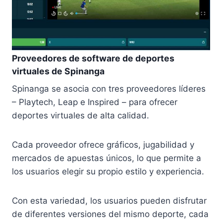
Proveedores de software de deportes
virtuales de Spinanga
Spinanga se asocia con tres proveedores líderes
– Playtech, Leap e Inspired – para ofrecer
deportes virtuales de alta calidad.
Cada proveedor ofrece gráficos, jugabilidad y
mercados de apuestas únicos, lo que permite a
los usuarios elegir su propio estilo y experiencia.
Con esta variedad, los usuarios pueden disfrutar
de diferentes versiones del mismo deporte, cada