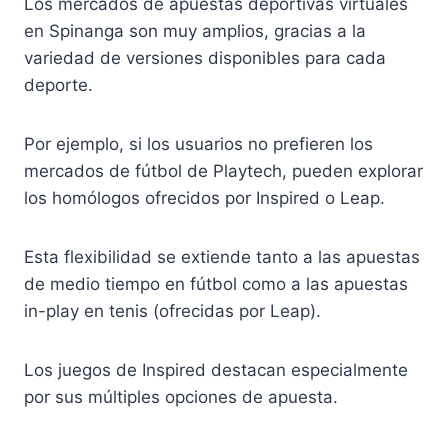
Los mercados de apuestas deportivas virtuales
en Spinanga son muy amplios, gracias a la
variedad de versiones disponibles para cada
deporte.
Por ejemplo, si los usuarios no prefieren los
mercados de fútbol de Playtech, pueden explorar
los homólogos ofrecidos por Inspired o Leap.
Esta flexibilidad se extiende tanto a las apuestas
de medio tiempo en fútbol como a las apuestas
in-play en tenis (ofrecidas por Leap).
Los juegos de Inspired destacan especialmente
por sus múltiples opciones de apuesta.