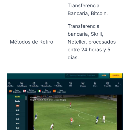
Transferencia
Bancaria, Bitcoin.
Transferencia
bancaria, Skrill,
Métodos de Retiro
Neteller, procesados
entre 24 horas y 5
días.