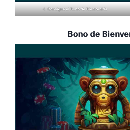
4.
Consigue el Bono de Bienvenida
Bono de Bienve