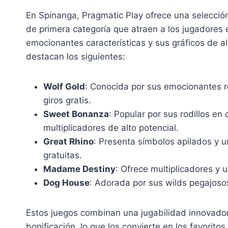
En Spinanga, Pragmatic Play ofrece una selecció
de primera categoría que atraen a los jugadores
emocionantes características y sus gráficos de alt
destacan los siguientes:
Wolf Gold
: Conocida por sus emocionantes r
giros gratis.
Sweet Bonanza
: Popular por sus rodillos en
multiplicadores de alto potencial.
Great Rhino
: Presenta símbolos apilados y u
gratuitas.
Madame Destiny
: Ofrece multiplicadores y
Dog House
: Adorada por sus wilds pegajosos 
Estos juegos combinan una jugabilidad innovador
bonificación, lo que los convierte en los favorito