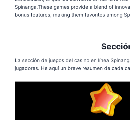
Spinanga.These games provide a blend of innova
bonus features, making them favorites among Sp
Sección
La sección de juegos del casino en línea Spinang
jugadores. He aquí un breve resumen de cada ca