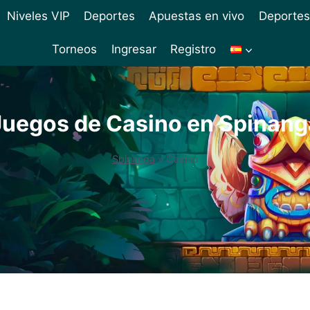
Niveles VIP
Deportes
Apuestas en vivo
Deportes 
Torneos
Ingresar
Registro
Juegos de Casino en Spinang
Spinanga
»
Casino