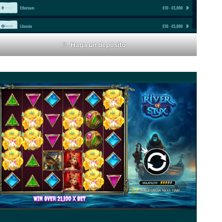
3.
Haga un depósito