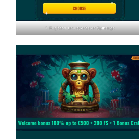
1. Registrar una cuenta en Spinanga