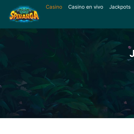
Saltar
Casino
Casino en vivo
Jackpots
al
contenido