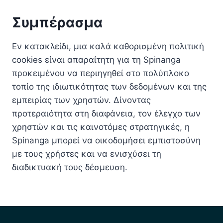
Συμπέρασμα
Εν κατακλείδι, μια καλά καθορισμένη πολιτική
cookies είναι απαραίτητη για τη Spinanga
προκειμένου να περιηγηθεί στο πολύπλοκο
τοπίο της ιδιωτικότητας των δεδομένων και της
εμπειρίας των χρηστών. Δίνοντας
προτεραιότητα στη διαφάνεια, τον έλεγχο των
χρηστών και τις καινοτόμες στρατηγικές, η
Spinanga μπορεί να οικοδομήσει εμπιστοσύνη
με τους χρήστες και να ενισχύσει τη
διαδικτυακή τους δέσμευση.