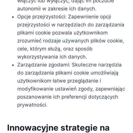
włączyć lub wyłączyć, dając im poczucie
autonomii w zakresie ich danych.
Opcje przejrzystości: Zapewnienie opcji
przejrzystości w narzędziach do zarządzania
plikami cookie pozwala użytkownikom
zrozumieć rodzaje używanych plików cookie,
cele, którym służą, oraz sposób
wykorzystywania ich danych.
Zarządzanie zgodami: Skuteczne narzędzia
do zarządzania plikami cookie umożliwiają
użytkownikom łatwe przeglądanie i
modyfikowanie ustawień zgody, zapewniając
poszanowanie ich preferencji dotyczących
prywatności.
Innowacyjne strategie na