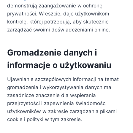
demonstrują zaangażowanie w ochronę
prywatności. Wreszcie, daje użytkownikom
kontrolę, której potrzebują, aby skutecznie
zarządzać swoimi doświadczeniami online.
Gromadzenie danych i
informacje o użytkowaniu
Ujawnianie szczegółowych informacji na temat
gromadzenia i wykorzystywania danych ma
zasadnicze znaczenie dla wspierania
przejrzystości i zapewnienia świadomości
użytkowników w zakresie zarządzania plikami
cookie i polityki w tym zakresie.