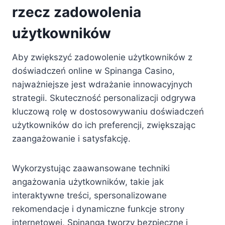
rzecz zadowolenia
użytkowników
Aby zwiększyć zadowolenie użytkowników z
doświadczeń online w Spinanga Casino,
najważniejsze jest wdrażanie innowacyjnych
strategii. Skuteczność personalizacji odgrywa
kluczową rolę w dostosowywaniu doświadczeń
użytkowników do ich preferencji, zwiększając
zaangażowanie i satysfakcję.
Wykorzystując zaawansowane techniki
angażowania użytkowników, takie jak
interaktywne treści, spersonalizowane
rekomendacje i dynamiczne funkcje strony
internetowej, Spinanga tworzy bezpieczne i