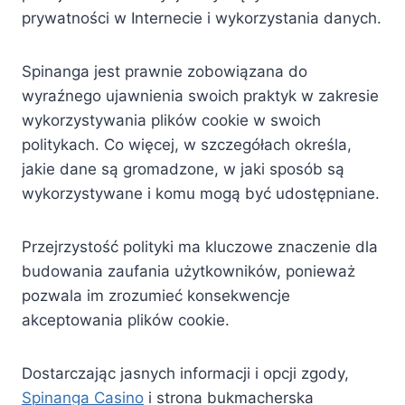
prywatności w Internecie i wykorzystania danych.
Spinanga jest prawnie zobowiązana do
wyraźnego ujawnienia swoich praktyk w zakresie
wykorzystywania plików cookie w swoich
politykach. Co więcej, w szczegółach określa,
jakie dane są gromadzone, w jaki sposób są
wykorzystywane i komu mogą być udostępniane.
Przejrzystość polityki ma kluczowe znaczenie dla
budowania zaufania użytkowników, ponieważ
pozwala im zrozumieć konsekwencje
akceptowania plików cookie.
Dostarczając jasnych informacji i opcji zgody,
Spinanga Casino
i strona bukmacherska