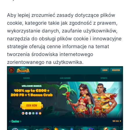
Aby lepiej zrozumieć zasady dotyczące plików
cookie, kategorie takie jak zgodność z prawem,
wykorzystanie danych, zaufanie użytkowników,
narzędzia do obsługi plików cookie i innowacyjne
strategie oferują cenne informacje na temat
tworzenia środowiska internetowego
zorientowanego na użytkownika.