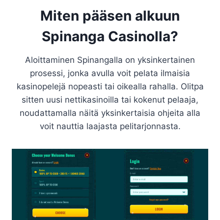
Miten pääsen alkuun
Spinanga Casinolla?
Aloittaminen Spinangalla on yksinkertainen
prosessi, jonka avulla voit pelata ilmaisia
kasinopelejä nopeasti tai oikealla rahalla. Olitpa
sitten uusi nettikasinoilla tai kokenut pelaaja,
noudattamalla näitä yksinkertaisia ohjeita alla
voit nauttia laajasta pelitarjonnasta.