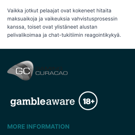
Vaikka jotkut pelaajat ovat kokeneet hitaita
maksuaikoja ja vaikeuksia vahvistusprosessin
kanssa, toiset ovat ylistäneet alustan
pelivalikoimaa ja chat-tukitiimin reagointikykyä.
MORE INFORMATION