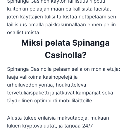
Spinanga Casinon käytön laillisuus riippuu
kuitenkin pelaajan maan paikallisista laeista,
joten käyttäjien tulisi tarkistaa nettipelaamisen
laillisuus omalla paikkakunnallaan ennen peliin
osallistumista.
Miksi pelata Spinanga
Casinolla?
Spinanga Casinolla pelaamisella on monia etuja:
laaja valikoima kasinopelejä ja
urheiluvedonlyöntiä, houkutteleva
tervetuliaispaketti ja jatkuvat kampanjat sekä
täydellinen optimointi mobiililaitteille.
Alusta tukee erilaisia maksutapoja, mukaan
lukien kryptovaluutat, ja tarjoaa 24/7