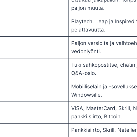
paljon muuta.
Playtech, Leap ja Inspired t
pelattavuutta.
Paljon versioita ja vaihtoe
vedonlyönti.
Tuki sähköpostitse, chatin
Q&A-osio.
Mobiiliselain ja -sovellukse
Windowsille.
VISA, MasterCard, Skrill,
pankki siirto, Bitcoin.
Pankkisiirto, Skrill, Netelle