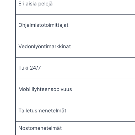
Erilaisia pelejä
Ohjelmistotoimittajat
Vedonlyöntimarkkinat
Tuki 24/7
Mobiiliyhteensopivuus
Talletusmenetelmät
Nostomenetelmät