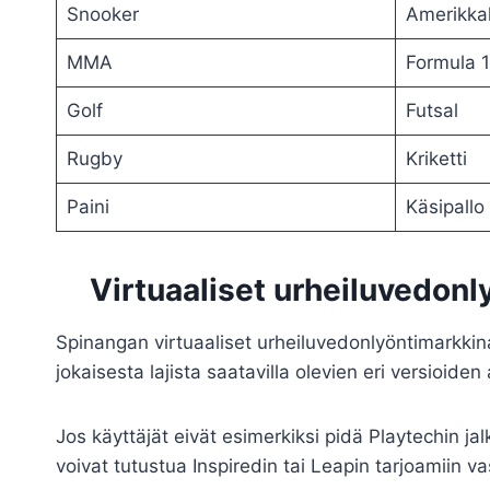
Snooker
Amerikkal
MMA
Formula 1
Golf
Futsal
Rugby
Kriketti
Paini
Käsipallo
Virtuaaliset urheiluvedonl
Spinangan virtuaaliset urheiluvedonlyöntimarkkinat 
jokaisesta lajista saatavilla olevien eri versioiden
Jos käyttäjät eivät esimerkiksi pidä Playtechin ja
voivat tutustua Inspiredin tai Leapin tarjoamiin vas