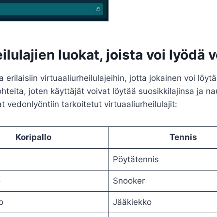
ilulajien luokat, joista voi lyöd
rilaisiin virtuaaliurheilulajeihin, jotta jokainen voi löyt
hteita, joten käyttäjät voivat löytää suosikkilajinsa ja na
 vedonlyöntiin tarkoitetut virtuaaliurheilulajit:
Koripallo
Tennis
Pöytätennis
o
Snooker
o
Jääkiekko