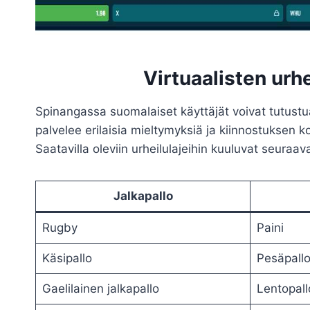
Virtuaalisten urhe
Spinangassa suomalaiset käyttäjät voivat tutustua e
palvelee erilaisia mieltymyksiä ja kiinnostuksen ko
Saatavilla oleviin urheilulajeihin kuuluvat seuraavat
Jalkapallo
Rugby
Paini
Käsipallo
Pesäpall
Gaelilainen jalkapallo
Lentopall