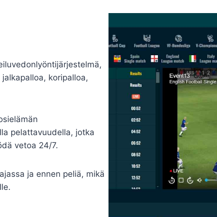
iluvedonlyöntijärjestelmä,
 jalkapalloa, koripalloa,
tosielämän
lla pelattavuudella, jotka
yödä vetoa 24/7.
iajassa ja ennen peliä, mikä
le.