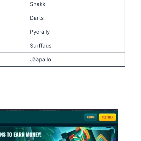
Shakki
Darts
Pyöräily
Surffaus
Jääpallo