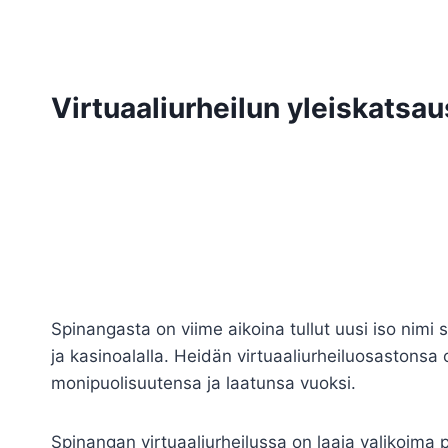
Virtuaaliurheilun yleiskatsau
Spinangasta on viime aikoina tullut uusi iso nimi 
ja kasinoalalla. Heidän virtuaaliurheiluosastonsa 
monipuolisuutensa ja laatunsa vuoksi.
Spinangan virtuaaliurheilussa on laaja valikoima 