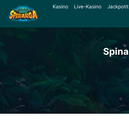
Siirry
Kasino
Live-Kasino
Jackpotit
sisältöön
Spina