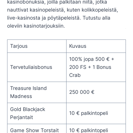
kasinobonuksia, joilla palkitaan niitä, jotka
ur
nauttivat kasinopeleistä, kuten kolikkopeleistä,
on 
live-kasinosta ja pöytäpeleistä. Tutustu alla
urh
oleviin kasinotarjouksiin.
ja 
ve
jä
Tarjous
Kuvaus
va
100% jopa 500 € +
Tervetuliaisbonus
200 FS + 1 Bonus
T
Crab
E
Treasure Island
250 000 €
Madness
R
Gold Blackjack
10 € palkintopeli
Perjantait
C
Game Show Torstait
10 € palkintopeli
B