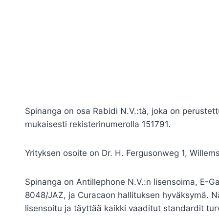
Spinanga on osa Rabidi N.V.:tä, joka on perustet
mukaisesti rekisterinumerolla 151791.
Yrityksen osoite on Dr. H. Fergusonweg 1, Willem
Spinanga on Antillephone N.V.:n lisensoima, E-Ga
8048/JAZ, ja Curacaon hallituksen hyväksymä. Nä
lisensoitu ja täyttää kaikki vaaditut standardit tu