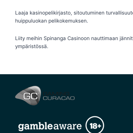
Laaja kasinopelikirjasto, sitoutuminen turvalli
huippuluokan pelikokemuksen.
Liity meihin Spinanga Casinoon nauttimaan jännittä
ympäristössä.