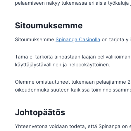
pelaamiseen näkyy tukemassa erilaisia työkaluja j
Sitoumuksemme
Sitoumuksemme
Spinanga Casinolla
on tarjota y
Tämä ei tarkoita ainoastaan laajan pelivalikoima
käyttäjäystävällinen ja helppokäyttöinen.
Olemme omistautuneet tukemaan pelaajiamme 24/7-a
oikeudenmukaisuuteen kaikissa toiminnoissamm
Johtopäätös
Yhteenvetona voidaan todeta, että Spinanga on e