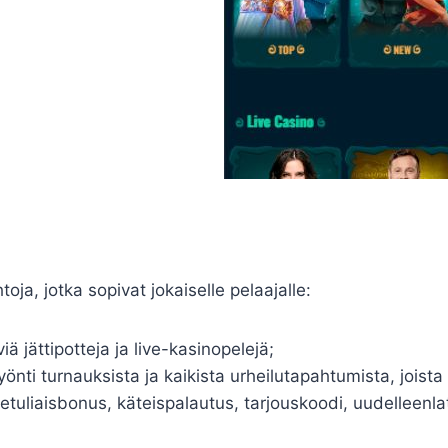
ja, jotka sopivat jokaiselle pelaajalle:
iä jättipotteja ja live-kasinopelejä;
yönti turnauksista ja kaikista urheilutapahtumista, joist
vetuliaisbonus, käteispalautus, tarjouskoodi, uudelleenl