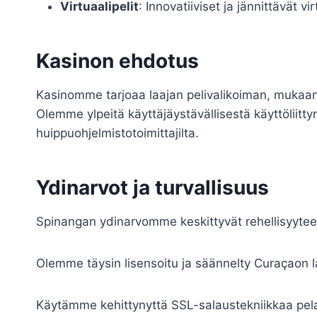
Virtuaalipelit
: Innovatiiviset ja jännittävät v
Kasinon ehdotus
Kasinomme tarjoaa laajan pelivalikoiman, mukaan lu
Olemme ylpeitä käyttäjäystävällisestä käyttöliittym
huippuohjelmistotoimittajilta.
Ydinarvot ja turvallisuus
Spinangan ydinarvomme keskittyvät rehellisyyteen,
Olemme täysin lisensoitu ja säännelty Curaçaon la
Käytämme kehittynyttä SSL-salaustekniikkaa pelaa