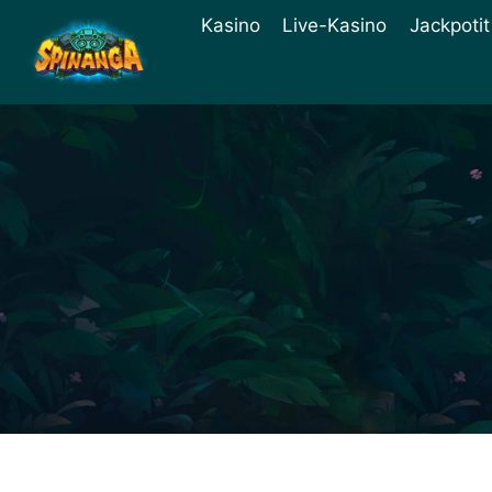
Siirry
Kasino
Live-Kasino
Jackpotit
sisältöön