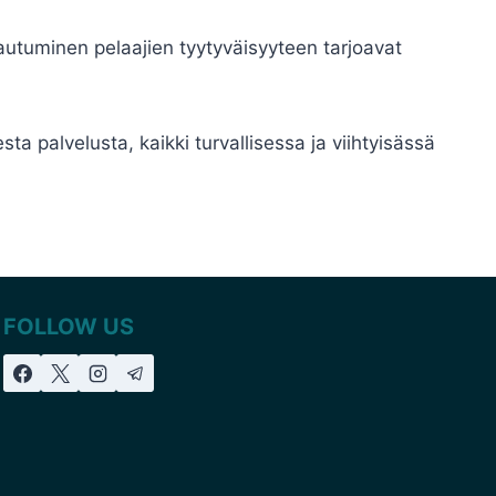
utuminen pelaajien tyytyväisyyteen tarjoavat
ta palvelusta, kaikki turvallisessa ja viihtyisässä
FOLLOW US