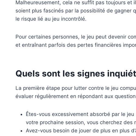
Malheureusement, cela ne suffit pas toujours et il
soient plus fascinés par la possibilité de gagner 
le risque lié au jeu incontrôlé.
Pour certaines personnes, le jeu peut devenir com
et entraînant parfois des pertes financières impo
Quels sont les signes inquié
La première étape pour lutter contre le jeu com
évaluer régulièrement en répondant aux question
Êtes-vous excessivement absorbé par le jeu
votre prochaine session, vous cherchez des m
Avez-vous besoin de jouer de plus en plus d’