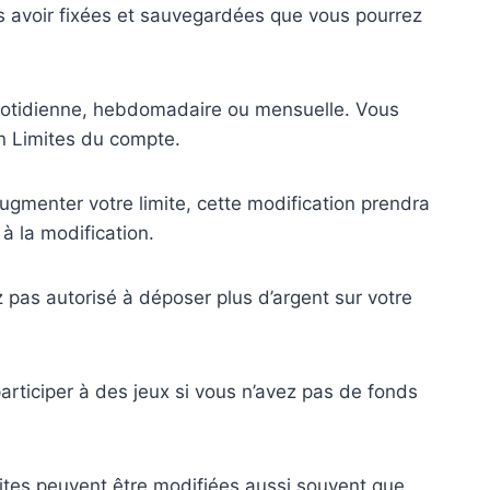
es avoir fixées et sauvegardées que vous pourrez
uotidienne, hebdomadaire ou mensuelle. Vous
n Limites du compte.
ugmenter votre limite, cette modification prendra
à la modification.
z pas autorisé à déposer plus d’argent sur votre
rticiper à des jeux si vous n’avez pas de fonds
mites peuvent être modifiées aussi souvent que