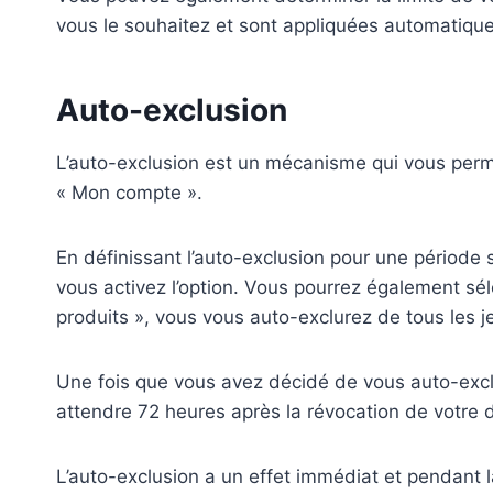
vous le souhaitez et sont appliquées automatique
Auto-exclusion
L’auto-exclusion est un mécanisme qui vous perm
« Mon compte ».
En définissant l’auto-exclusion pour une période
vous activez l’option. Vous pourrez également sél
produits », vous vous auto-exclurez de tous les jeu
Une fois que vous avez décidé de vous auto-excl
attendre 72 heures après la révocation de votre dé
L’auto-exclusion a un effet immédiat et pendant 