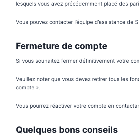
lesquels vous avez précédemment placé des paris
Vous pouvez contacter l’équipe d’assistance de 
Fermeture de compte
Si vous souhaitez fermer définitivement votre c
Veuillez noter que vous devez retirer tous les f
compte ».
Vous pourrez réactiver votre compte en contactant
Quelques bons conseils