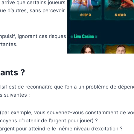
 arrive que certains joueurs
que d’autres, sans percevoir
pulsif, ignorant ces risques
rtantes.
tants ?
pulsif est de reconnaître que l’on a un problème de d
s suivantes :
 (par exemple, vous souvenez-vous constamment de vos 
oyens d’obtenir de l’argent pour jouer) ?
argent pour atteindre le même niveau d’excitation ?