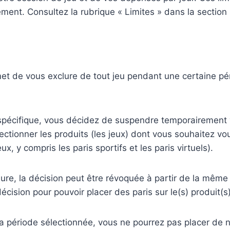
ment. Consultez la rubrique « Limites » dans la sectio
et de vous exclure de tout jeu pendant une certaine p
 spécifique, vous décidez de suspendre temporairement vo
ectionner les produits (les jeux) dont vous souhaitez vo
x, y compris les paris sportifs et les paris virtuels).
ure, la décision peut être révoquée à partir de la mêm
cision pour pouvoir placer des paris sur le(s) produit(s)
la période sélectionnée, vous ne pourrez pas placer de 