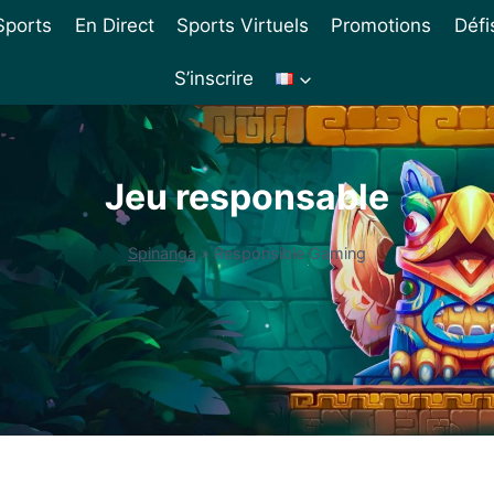
Sports
En Direct
Sports Virtuels
Promotions
Défi
S’inscrire
Jeu responsable
Spinanga
»
Responsible Gaming