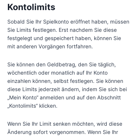
Kontolimits
Sobald Sie Ihr Spielkonto eröffnet haben, müssen
Sie Limits festlegen. Erst nachdem Sie diese
festgelegt und gespeichert haben, können Sie
mit anderen Vorgängen fortfahren.
Sie können den Geldbetrag, den Sie täglich,
wöchentlich oder monatlich auf Ihr Konto
einzahlen können, selbst festlegen. Sie können
diese Limits jederzeit ändern, indem Sie sich bei
„Mein Konto“ anmelden und auf den Abschnitt
„Kontolimits“ klicken.
Wenn Sie Ihr Limit senken möchten, wird diese
Änderung sofort vorgenommen. Wenn Sie Ihr