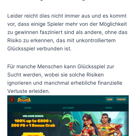
Leider reicht dies nicht immer aus und es kommt
vor, dass einige Spieler mehr von der Möglichkeit
zu gewinnen fasziniert sind als andere, ohne das
Risiko zu erkennen, das mit unkontrolliertem
Glücksspiel verbunden ist.
Für manche Menschen kann Glücksspiel zur
Sucht werden, wobei sie solche Risiken
ignorieren und manchmal erhebliche finanzielle
Verluste erleiden.