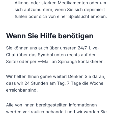
Alkohol oder starken Medikamenten oder um
sich aufzumuntern, wenn Sie sich deprimiert
fühlen oder sich von einer Spielsucht erholen.
Wenn Sie Hilfe benötigen
Sie können uns auch über unseren 24/7-Live-
Chat (über das Symbol unten rechts auf der
Seite) oder per E-Mail an Spinanga kontaktieren.
Wir helfen Ihnen gerne weiter! Denken Sie daran,
dass wir 24 Stunden am Tag, 7 Tage die Woche
erreichbar sind.
Alle von Ihnen bereitgestellten Informationen
werden vertraulich behandelt und wir werden Sie