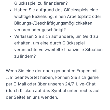
Glücksspiel zu finanzieren?
Haben Sie aufgrund des Glücksspiels eine
wichtige Beziehung, einen Arbeitsplatz oder
Bildungs-/Beschäftigungsmöglichkeiten
verloren oder geschädigt?
Verlassen Sie sich auf andere, um Geld zu
erhalten, um eine durch Glücksspiel
verursachte verzweifelte finanzielle Situation
zu lindern?
Wenn Sie eine der oben genannten Fragen mit
„Ja“ beantwortet haben, können Sie sich gerne
per E-Mail oder über unseren 24/7-Live-Chat
(durch Klicken auf das Symbol unten rechts auf
der Seite) an uns wenden.