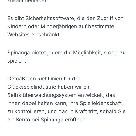
zusammenleben.
Es gibt Sicherheitssoftware, die den Zugriff von
Kindern oder Minderjährigen auf bestimmte
Websites einschränkt.
Spinanga bietet jedem die Möglichkeit, sicher zu
spielen.
Gemäß den Richtlinien für die
Glücksspielindustrie haben wir ein
Selbstüberwachungssystem entwickelt, das
Ihnen dabei helfen kann, Ihre Spielleidenschaft
zu kontrollieren, und das in Kraft tritt, sobald Sie
ein Konto bei Spinanga eröffnen.